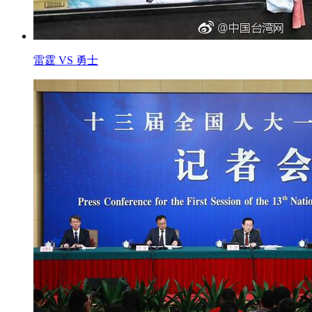
雷霆 VS 勇士