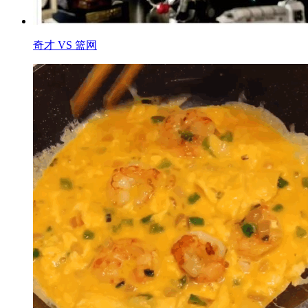
奇才 VS 篮网