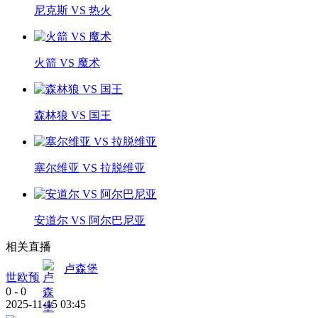
尼克斯 VS 热火
火箭 VS 魔术
森林狼 VS 国王
塞尔维亚 VS 拉脱维亚
安道尔 VS 阿尔巴尼亚
相关直播
卢森堡
世欧预
0
-
0
2025-11-15 03:45