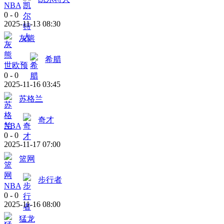
NBA
0
-
0
2025-11-13 08:30
灰熊
希腊
世欧预
0
-
0
2025-11-16 03:45
苏格兰
奇才
NBA
0
-
0
2025-11-17 07:00
篮网
步行者
NBA
0
-
0
2025-11-16 08:00
猛龙