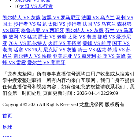
10
太阳 VS 步行者
凯尔特人 VS 灰熊
波黑 VS 罗马尼亚
法国 VS 乌克兰
马刺 VS
国王
步行者 VS 猛龙
太阳 VS 步行者
法国 VS 乌克兰
森林狼
VS 国王
格鲁吉亚 VS 西班牙
凯尔特人 VS 灰熊
芬兰 VS 马耳
他
篮网 VS 猛龙
爵士 VS 老鹰
太阳 VS 老鹰
挪威 VS 爱沙尼
亚
76人 VS 凯尔特人
火箭 VS 开拓者
黄蜂 VS 雄鹿
国王 VS
老鹰
活塞 VS 76人
尼克斯 VS 灰熊
骑士 VS 猛龙
希腊 VS 苏
格兰
凯尔特人 VS 快船
亚美尼亚 VS 匈牙利
雄鹿 VS 黄蜂
黄
蜂 VS 雷霆
爱尔兰 VS 葡萄牙
『龙盘虎拏网』所有赛事直播信号源均由用户收集或从搜索引
擎中搜索整理获得，所有内容均来自互联网，我们自身不提供
任何直播信号和视频内容，如有侵犯您的权益请联系我们，我
们会第一时间处理 页面更新时间：2026-04-14 22:29:09
Copyright © 2025 All Rights Reserved 龙盘虎拏网 版权所有
首页
足球