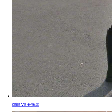
鹈鹕 VS 开拓者