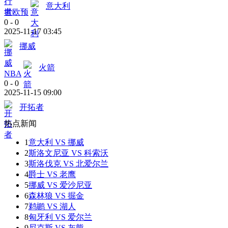
意大利
世欧预
0
-
0
2025-11-17 03:45
挪威
火箭
NBA
0
-
0
2025-11-15 09:00
开拓者
热点新闻
1
意大利 VS 挪威
2
斯洛文尼亚 VS 科索沃
3
斯洛伐克 VS 北爱尔兰
4
爵士 VS 老鹰
5
挪威 VS 爱沙尼亚
6
森林狼 VS 掘金
7
鹈鹕 VS 湖人
8
匈牙利 VS 爱尔兰
9
尼克斯 VS 灰熊