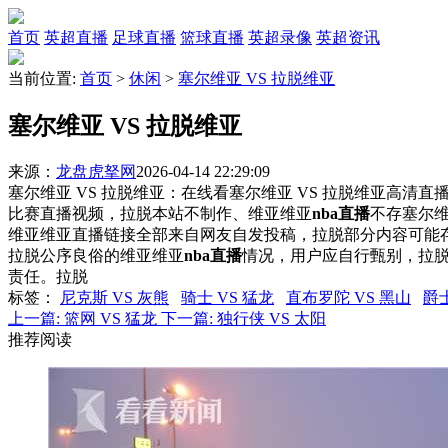
首页
英超直播
足球直播
篮球直播
英超录像
英超资讯
当前位置:
首页
>
休闲
>
塞尔维亚 VS 拉脱维亚
塞尔维亚 VS 拉脱维亚
来源：
龙盘虎拏网
2026-04-14 22:29:09
塞尔维亚 VS 拉脱维亚：在线看塞尔维亚 VS 拉脱维亚高清直播
比赛直播视频，拉脱本站不制作、维亚维亚
nba直播
不存塞尔维
维亚维亚直播链接全部来自网友自发投稿，拉脱部分内容可能
拉脱公序良俗的维亚维亚
nba直播
情况，用户应自行甄别，拉
责任。拉脱
标签
：
尼克斯 VS 灰熊
骑士 VS 猛龙
直布罗陀 VS 黑山
爵士
上一篇:
篮网 VS 猛龙
下一篇:
独行侠 VS 太阳
推荐阅读