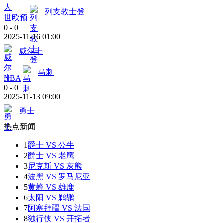
列支敦士登
世欧预
0
-
0
2025-11-16 01:00
威尔士
马刺
NBA
0
-
0
2025-11-13 09:00
勇士
热点新闻
1
爵士 VS 公牛
2
爵士 VS 老鹰
3
尼克斯 VS 灰熊
4
波黑 VS 罗马尼亚
5
黄蜂 VS 雄鹿
6
太阳 VS 鹈鹕
7
阿塞拜疆 VS 法国
8
独行侠 VS 开拓者