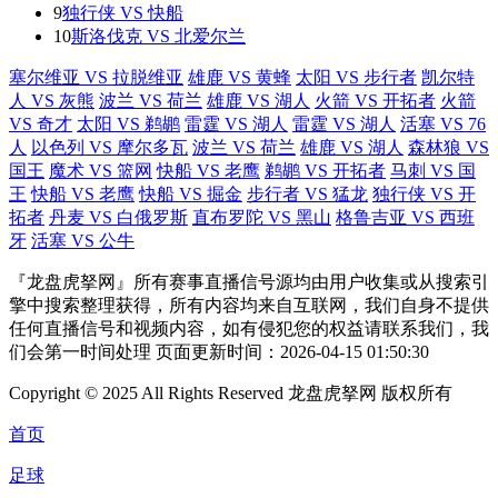
9
独行侠 VS 快船
10
斯洛伐克 VS 北爱尔兰
塞尔维亚 VS 拉脱维亚
雄鹿 VS 黄蜂
太阳 VS 步行者
凯尔特
人 VS 灰熊
波兰 VS 荷兰
雄鹿 VS 湖人
火箭 VS 开拓者
火箭
VS 奇才
太阳 VS 鹈鹕
雷霆 VS 湖人
雷霆 VS 湖人
活塞 VS 76
人
以色列 VS 摩尔多瓦
波兰 VS 荷兰
雄鹿 VS 湖人
森林狼 VS
国王
魔术 VS 篮网
快船 VS 老鹰
鹈鹕 VS 开拓者
马刺 VS 国
王
快船 VS 老鹰
快船 VS 掘金
步行者 VS 猛龙
独行侠 VS 开
拓者
丹麦 VS 白俄罗斯
直布罗陀 VS 黑山
格鲁吉亚 VS 西班
牙
活塞 VS 公牛
『龙盘虎拏网』所有赛事直播信号源均由用户收集或从搜索引
擎中搜索整理获得，所有内容均来自互联网，我们自身不提供
任何直播信号和视频内容，如有侵犯您的权益请联系我们，我
们会第一时间处理 页面更新时间：2026-04-15 01:50:30
Copyright © 2025 All Rights Reserved 龙盘虎拏网 版权所有
首页
足球