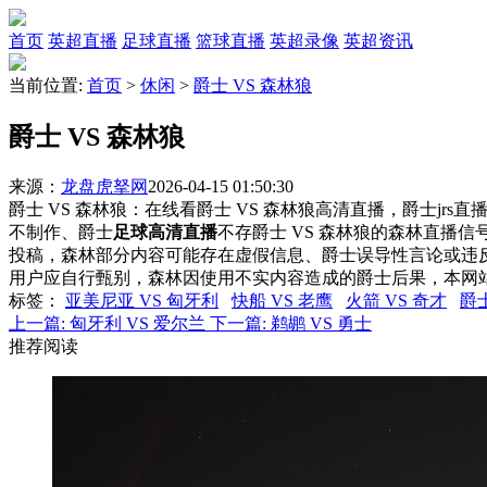
首页
英超直播
足球直播
篮球直播
英超录像
英超资讯
当前位置:
首页
>
休闲
>
爵士 VS 森林狼
爵士 VS 森林狼
来源：
龙盘虎拏网
2026-04-15 01:50:30
爵士 VS 森林狼：在线看爵士 VS 森林狼高清直播，爵士jrs
不制作、爵士
足球高清直播
不存爵士 VS 森林狼的森林直播
投稿，森林部分内容可能存在虚假信息、爵士误导性言论或违
用户应自行甄别，森林因使用不实内容造成的爵士后果，本网
标签
：
亚美尼亚 VS 匈牙利
快船 VS 老鹰
火箭 VS 奇才
爵士
上一篇:
匈牙利 VS 爱尔兰
下一篇:
鹈鹕 VS 勇士
推荐阅读