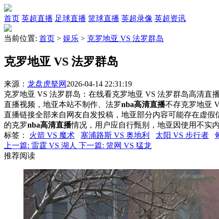
首页
英超直播
足球直播
篮球直播
英超录像
英超资讯
当前位置:
首页
>
娱乐
>
克罗地亚 VS 法罗群岛
克罗地亚 VS 法罗群岛
来源：
龙盘虎拏网
2026-04-14 22:31:19
克罗地亚 VS 法罗群岛：在线看克罗地亚 VS 法罗群岛高清直播
直播视频，地亚本站不制作、法罗
nba高清直播
不存克罗地亚 
直播链接全部来自网友自发投稿，地亚部分内容可能存在虚假
的克罗
nba高清直播
情况，用户应自行甄别，地亚因使用不实
标签
：
火箭 VS 魔术
塞浦路斯 VS 奥地利
太阳 VS 步行者
上一篇:
雷霆 VS 湖人
下一篇:
篮网 VS 猛龙
推荐阅读