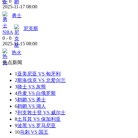
0
-
0
2025-11-17 08:00
勇士
尼克斯
NBA
0
-
0
2025-11-15 08:00
热火
热点新闻
1
亚美尼亚 VS 匈牙利
2
斯洛伐克 VS 北爱尔兰
3
骑士 VS 灰熊
4
丹麦 VS 白俄罗斯
5
鹈鹕 VS 勇士
6
鹈鹕 VS 湖人
7
列支敦士登 VS 威尔士
8
土耳其 VS 保加利亚
9
波黑 VS 罗马尼亚
10
马刺 VS 国王